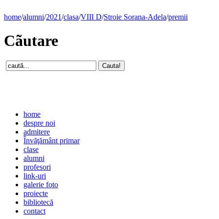
home
/
alumni
/
2021
/
clasa
/
VIII D
/
Stroie Sorana-Adela
/
premii
Cãutare
home
despre noi
admitere
Învăţământ primar
clase
alumni
profesori
link-uri
galerie foto
proiecte
bibliotecă
contact