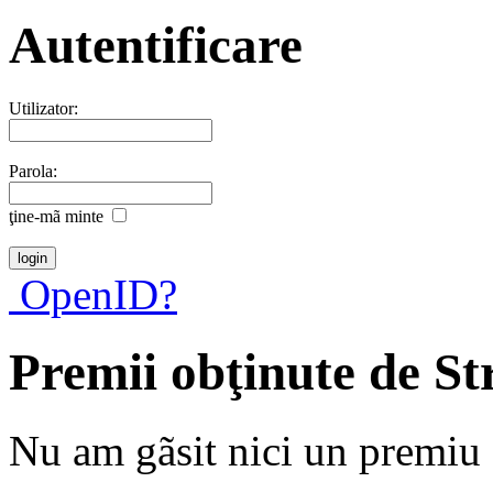
Autentificare
Utilizator:
Parola:
ţine-mã minte
OpenID?
Premii obţinute de S
Nu am gãsit nici un premiu a