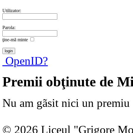
Utilizator:
Parola:
ţine-mã minte
OpenID?
Premii obţinute de M
Nu am gãsit nici un premiu a
© 2026 Liceul "Grigore Moi