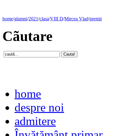
home
/
alumni
/
2021
/
clasa
/
VIII D
/
Mircea Vlad
/
premii
Cãutare
home
despre noi
admitere
Învăţământ primar