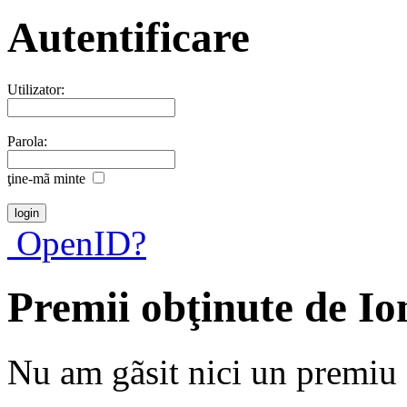
Autentificare
Utilizator:
Parola:
ţine-mã minte
OpenID?
Premii obţinute de I
Nu am gãsit nici un premiu a