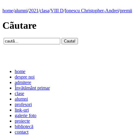
home
/
alumni
/
2021
/
clasa
/
VIII D
/
Ionescu Christopher-Andrei
/
premii
Cãutare
home
despre noi
admitere
Învăţământ primar
clase
alumni
profesori
link-uri
galerie foto
proiecte
bibliotecă
contact