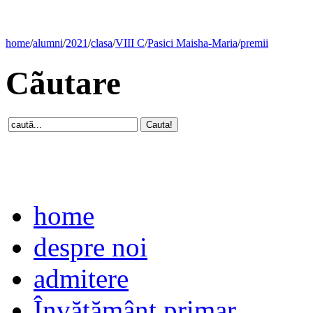
home
/
alumni
/
2021
/
clasa
/
VIII C
/
Pasici Maisha-Maria
/
premii
Cãutare
home
despre noi
admitere
Învăţământ primar