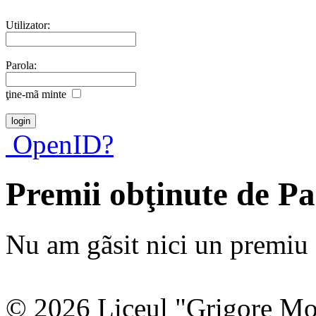
Utilizator:
Parola:
ţine-mã minte
OpenID?
Premii obţinute de P
Nu am gãsit nici un premiu a
© 2026 Liceul "Grigore Moi