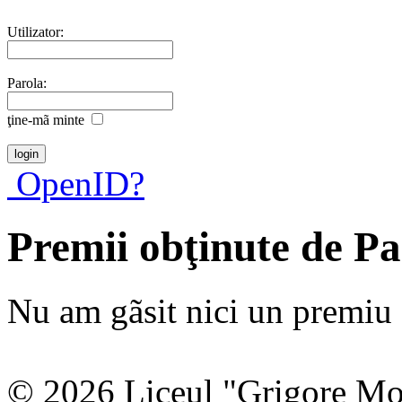
Utilizator:
Parola:
ţine-mã minte
OpenID?
Premii obţinute de Pa
Nu am gãsit nici un premiu a
© 2026 Liceul "Grigore Moi