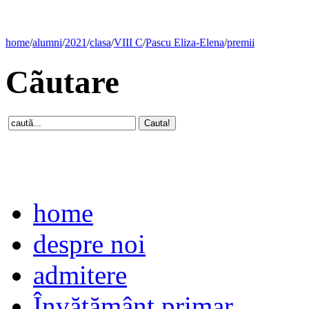
home
/
alumni
/
2021
/
clasa
/
VIII C
/
Pascu Eliza-Elena
/
premii
Cãutare
home
despre noi
admitere
Învăţământ primar