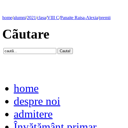
home
/
alumni
/
2021
/
clasa
/
VIII C
/
Panaite Raisa-Alexia
/
premii
Cãutare
home
despre noi
admitere
Învăţământ primar