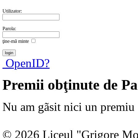
Utilizator:
Parola:
ţine-mã minte
OpenID?
Premii obţinute de Pa
Nu am gãsit nici un premiu a
© 2026 Liceul "Grigore Moi