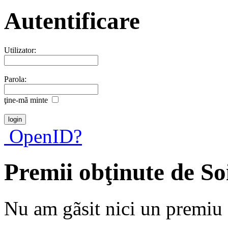
Autentificare
Utilizator:
Parola:
ţine-mã minte
OpenID?
Premii obţinute de S
Nu am gãsit nici un premiu a