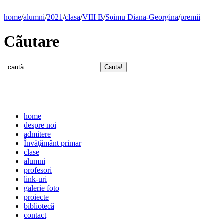
home
/
alumni
/
2021
/
clasa
/
VIII B
/
Soimu Diana-Georgina
/
premii
Cãutare
home
despre noi
admitere
Învăţământ primar
clase
alumni
profesori
link-uri
galerie foto
proiecte
bibliotecă
contact