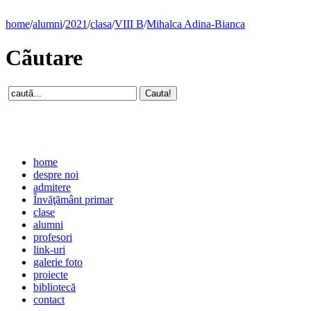
home
/
alumni
/
2021
/
clasa
/
VIII B
/
Mihalca Adina-Bianca
Cãutare
home
despre noi
admitere
Învăţământ primar
clase
alumni
profesori
link-uri
galerie foto
proiecte
bibliotecă
contact