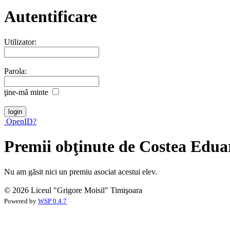
Autentificare
Utilizator:
Parola:
ţine-mã minte
OpenID?
Premii obţinute de Costea Edu
Nu am gãsit nici un premiu asociat acestui elev.
© 2026 Liceul "Grigore Moisil" Timişoara
Powered by
WSP 0.4.7