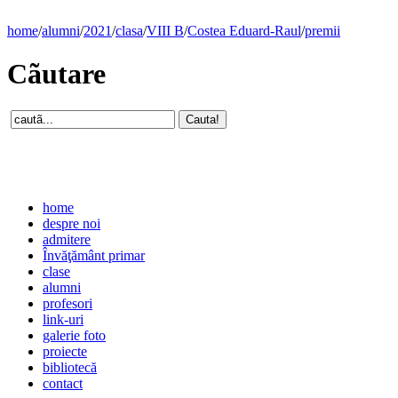
home
/
alumni
/
2021
/
clasa
/
VIII B
/
Costea Eduard-Raul
/
premii
Cãutare
home
despre noi
admitere
Învăţământ primar
clase
alumni
profesori
link-uri
galerie foto
proiecte
bibliotecă
contact