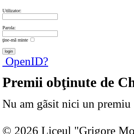
Utilizator:
Parola:
ţine-mã minte
OpenID?
Premii obţinute de C
Nu am gãsit nici un premiu a
© 2026 Liceul "Grigore Moi