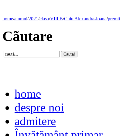
home
/
alumni
/
2021
/
clasa
/
VIII B
/
Chiu Alexandra-Ioana
/
premii
Cãutare
home
despre noi
admitere
Învăţământ primar