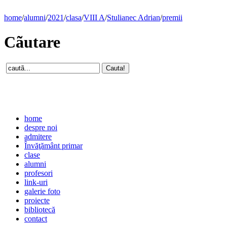
home
/
alumni
/
2021
/
clasa
/
VIII A
/
Stulianec Adrian
/
premii
Cãutare
home
despre noi
admitere
Învăţământ primar
clase
alumni
profesori
link-uri
galerie foto
proiecte
bibliotecă
contact