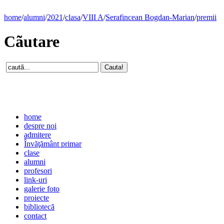
home
/
alumni
/
2021
/
clasa
/
VIII A
/
Serafincean Bogdan-Marian
/
premii
Cãutare
home
despre noi
admitere
Învăţământ primar
clase
alumni
profesori
link-uri
galerie foto
proiecte
bibliotecă
contact