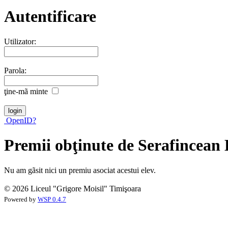
Autentificare
Utilizator:
Parola:
ţine-mã minte
OpenID?
Premii obţinute de Serafincea
Nu am gãsit nici un premiu asociat acestui elev.
© 2026 Liceul "Grigore Moisil" Timişoara
Powered by
WSP 0.4.7