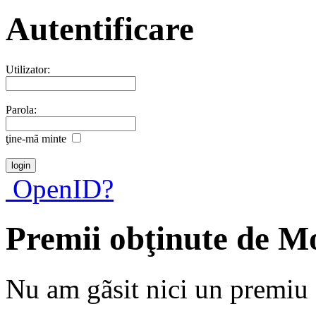
Autentificare
Utilizator:
Parola:
ţine-mã minte
OpenID?
Premii obţinute de M
Nu am gãsit nici un premiu a