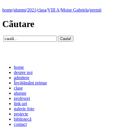
home
/
alumni
/
2021
/
clasa
/
VIII A
/
Moise Gabriela
/
premii
Cãutare
home
despre noi
admitere
Învăţământ primar
clase
alumni
profesori
link-uri
galerie foto
proiecte
bibliotecă
contact