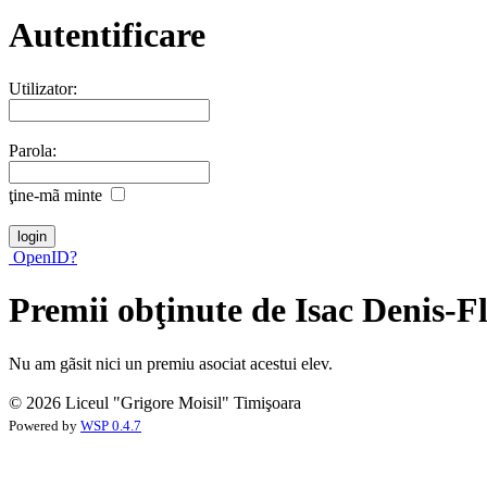
Autentificare
Utilizator:
Parola:
ţine-mã minte
OpenID?
Premii obţinute de Isac Denis-F
Nu am gãsit nici un premiu asociat acestui elev.
© 2026 Liceul "Grigore Moisil" Timişoara
Powered by
WSP 0.4.7