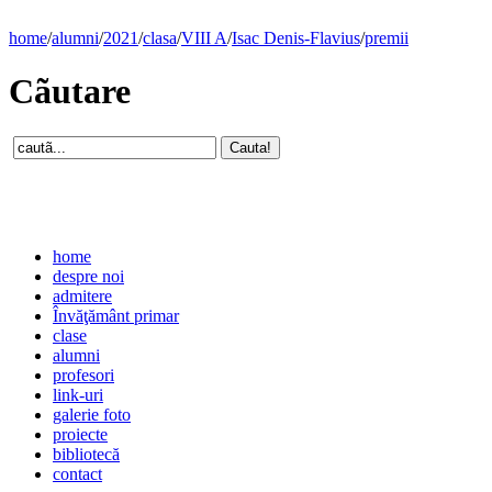
home
/
alumni
/
2021
/
clasa
/
VIII A
/
Isac Denis-Flavius
/
premii
Cãutare
home
despre noi
admitere
Învăţământ primar
clase
alumni
profesori
link-uri
galerie foto
proiecte
bibliotecă
contact