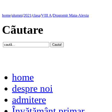
home
/
alumni
/
2021
/
clasa
/
VIII A
/
Dragomir Maia-Alexia
Cãutare
home
despre noi
admitere
Învăţământ primar