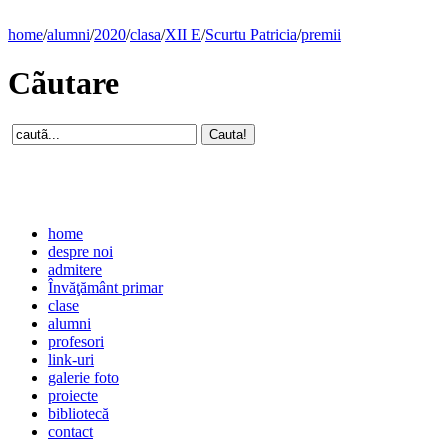
home
/
alumni
/
2020
/
clasa
/
XII E
/
Scurtu Patricia
/
premii
Cãutare
home
despre noi
admitere
Învăţământ primar
clase
alumni
profesori
link-uri
galerie foto
proiecte
bibliotecă
contact