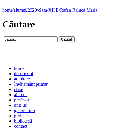
home
/
alumni
/
2020
/
clasa
/
XII E
/
Rafan Raluca-Maria
Cãutare
home
despre noi
admitere
Învăţământ primar
clase
alumni
profesori
link-uri
galerie foto
proiecte
bibliotecă
contact