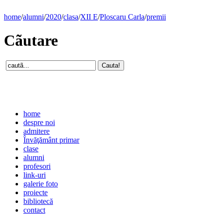
home
/
alumni
/
2020
/
clasa
/
XII E
/
Ploscaru Carla
/
premii
Cãutare
home
despre noi
admitere
Învăţământ primar
clase
alumni
profesori
link-uri
galerie foto
proiecte
bibliotecă
contact