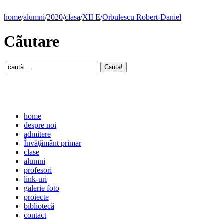
home
/
alumni
/
2020
/
clasa
/
XII E
/
Orbulescu Robert-Daniel
Cãutare
home
despre noi
admitere
Învăţământ primar
clase
alumni
profesori
link-uri
galerie foto
proiecte
bibliotecă
contact