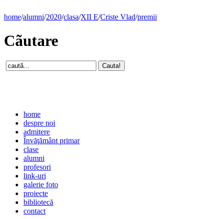
home
/
alumni
/
2020
/
clasa
/
XII E
/
Criste Vlad
/
premii
Cãutare
home
despre noi
admitere
Învăţământ primar
clase
alumni
profesori
link-uri
galerie foto
proiecte
bibliotecă
contact