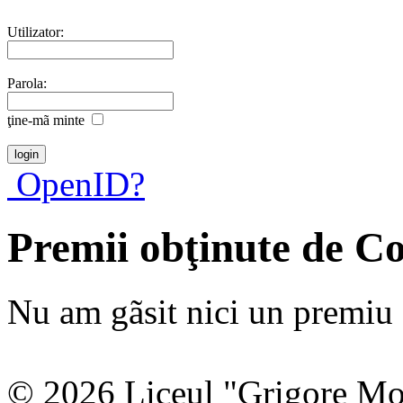
Utilizator:
Parola:
ţine-mã minte
OpenID?
Premii obţinute de C
Nu am gãsit nici un premiu a
© 2026 Liceul "Grigore Moi