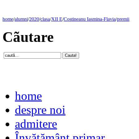
home
/
alumni
/
2020
/
clasa
/
XII E
/
Costineanu Iasmina-Flavia
/
premii
Cãutare
home
despre noi
admitere
Învăţământ primar