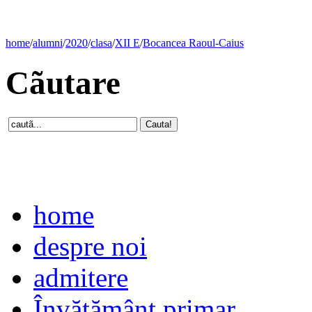
home
/
alumni
/
2020
/
clasa
/
XII E
/
Bocancea Raoul-Caius
Cãutare
home
despre noi
admitere
Învăţământ primar