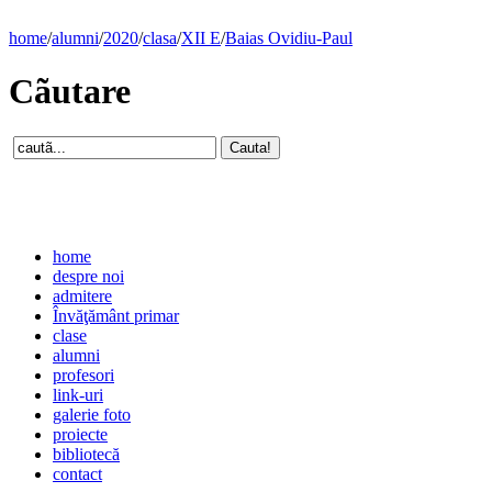
home
/
alumni
/
2020
/
clasa
/
XII E
/
Baias Ovidiu-Paul
Cãutare
home
despre noi
admitere
Învăţământ primar
clase
alumni
profesori
link-uri
galerie foto
proiecte
bibliotecă
contact