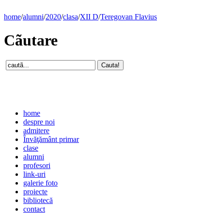
home
/
alumni
/
2020
/
clasa
/
XII D
/
Teregovan Flavius
Cãutare
home
despre noi
admitere
Învăţământ primar
clase
alumni
profesori
link-uri
galerie foto
proiecte
bibliotecă
contact