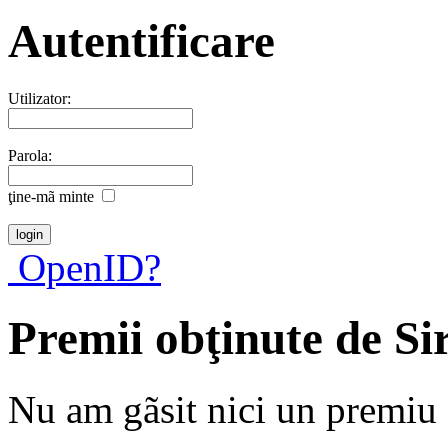
Autentificare
Utilizator:
Parola:
ţine-mã minte
OpenID?
Premii obţinute de S
Nu am gãsit nici un premiu a