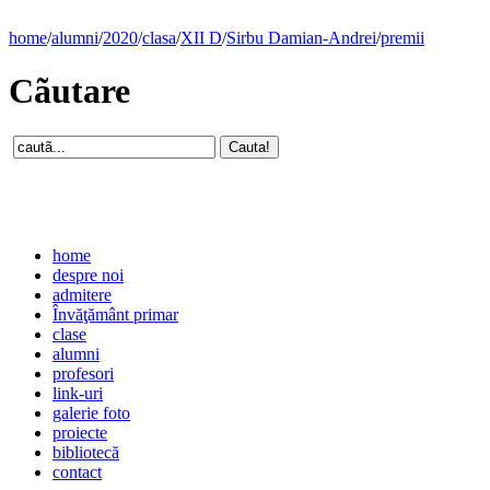
home
/
alumni
/
2020
/
clasa
/
XII D
/
Sirbu Damian-Andrei
/
premii
Cãutare
home
despre noi
admitere
Învăţământ primar
clase
alumni
profesori
link-uri
galerie foto
proiecte
bibliotecă
contact