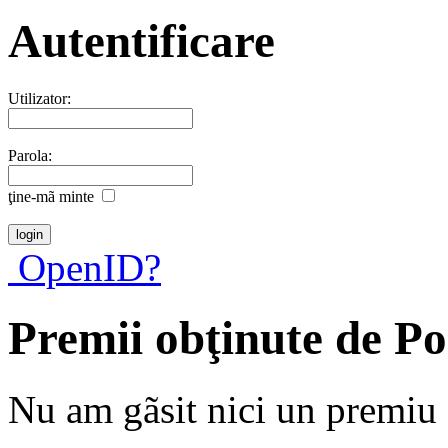
Autentificare
Utilizator:
Parola:
ţine-mã minte
OpenID?
Premii obţinute de P
Nu am gãsit nici un premiu a