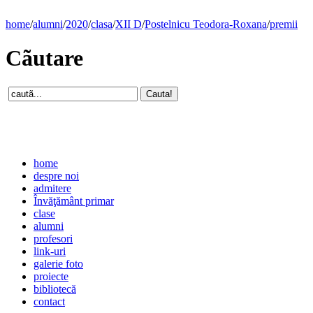
home
/
alumni
/
2020
/
clasa
/
XII D
/
Postelnicu Teodora-Roxana
/
premii
Cãutare
home
despre noi
admitere
Învăţământ primar
clase
alumni
profesori
link-uri
galerie foto
proiecte
bibliotecă
contact