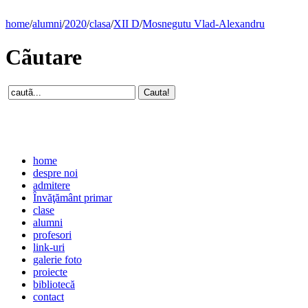
home
/
alumni
/
2020
/
clasa
/
XII D
/
Mosnegutu Vlad-Alexandru
Cãutare
home
despre noi
admitere
Învăţământ primar
clase
alumni
profesori
link-uri
galerie foto
proiecte
bibliotecă
contact