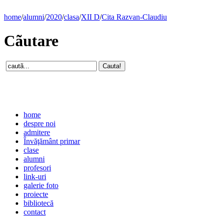
home
/
alumni
/
2020
/
clasa
/
XII D
/
Cita Razvan-Claudiu
Cãutare
home
despre noi
admitere
Învăţământ primar
clase
alumni
profesori
link-uri
galerie foto
proiecte
bibliotecă
contact