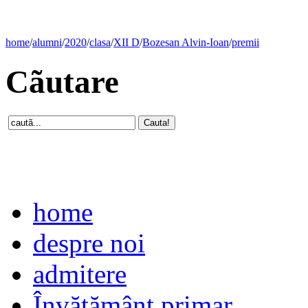
home
/
alumni
/
2020
/
clasa
/
XII D
/
Bozesan Alvin-Ioan
/
premii
Cãutare
home
despre noi
admitere
Învăţământ primar