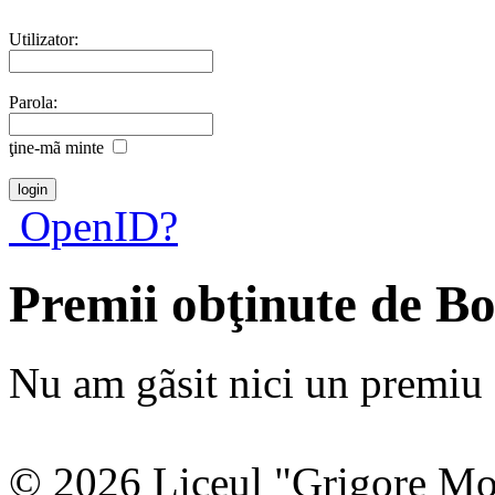
Utilizator:
Parola:
ţine-mã minte
OpenID?
Premii obţinute de B
Nu am gãsit nici un premiu a
© 2026 Liceul "Grigore Moi