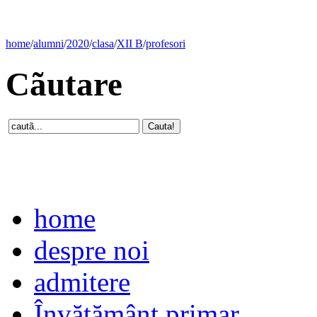
home
/
alumni
/
2020
/
clasa
/
XII B
/
profesori
Cãutare
home
despre noi
admitere
Învăţământ primar