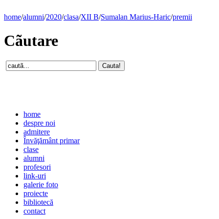
home
/
alumni
/
2020
/
clasa
/
XII B
/
Sumalan Marius-Haric
/
premii
Cãutare
home
despre noi
admitere
Învăţământ primar
clase
alumni
profesori
link-uri
galerie foto
proiecte
bibliotecă
contact