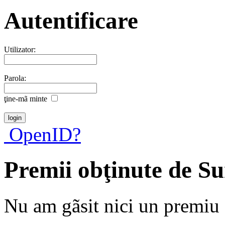
Autentificare
Utilizator:
Parola:
ţine-mã minte
OpenID?
Premii obţinute de S
Nu am gãsit nici un premiu a