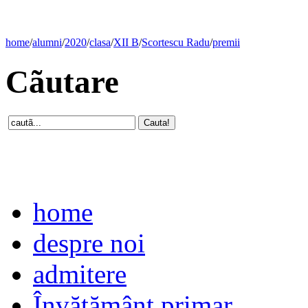
home
/
alumni
/
2020
/
clasa
/
XII B
/
Scortescu Radu
/
premii
Cãutare
home
despre noi
admitere
Învăţământ primar