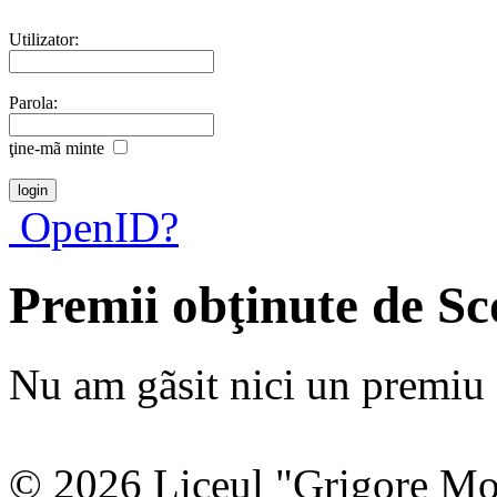
Utilizator:
Parola:
ţine-mã minte
OpenID?
Premii obţinute de S
Nu am gãsit nici un premiu a
© 2026 Liceul "Grigore Moi