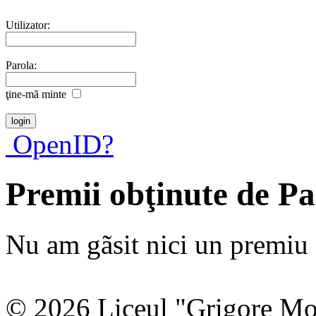
Utilizator:
Parola:
ţine-mã minte
OpenID?
Premii obţinute de Pa
Nu am gãsit nici un premiu a
© 2026 Liceul "Grigore Moi