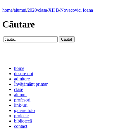
home
/
alumni
/
2020
/
clasa
/
XII B
/
Novacovici Ioana
Cãutare
home
despre noi
admitere
Învăţământ primar
clase
alumni
profesori
link-uri
galerie foto
proiecte
bibliotecă
contact