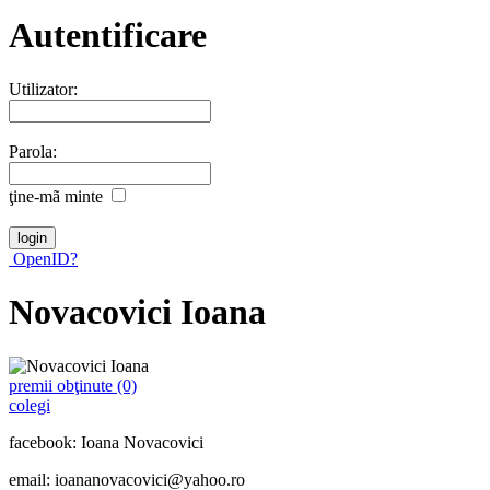
Autentificare
Utilizator:
Parola:
ţine-mã minte
OpenID?
Novacovici Ioana
premii obţinute (0)
colegi
facebook: Ioana Novacovici
email: ioananovacovici@yahoo.ro