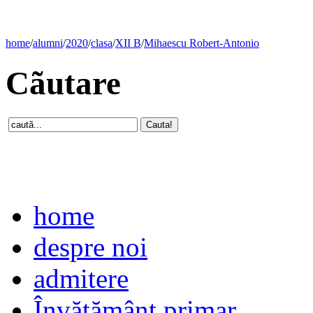
home
/
alumni
/
2020
/
clasa
/
XII B
/
Mihaescu Robert-Antonio
Cãutare
home
despre noi
admitere
Învăţământ primar