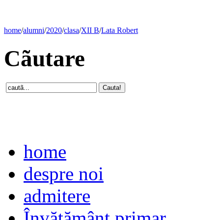
home
/
alumni
/
2020
/
clasa
/
XII B
/
Lata Robert
Cãutare
home
despre noi
admitere
Învăţământ primar