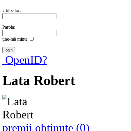
Utilizator:
Parola:
ţine-mã minte
OpenID?
Lata Robert
premii obţinute (0)