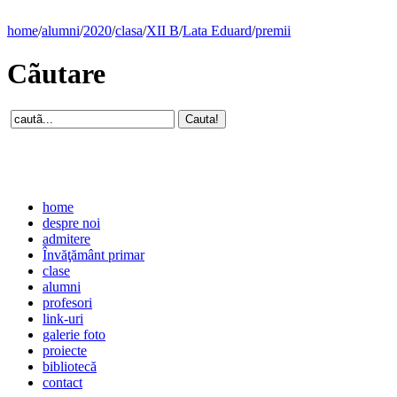
home
/
alumni
/
2020
/
clasa
/
XII B
/
Lata Eduard
/
premii
Cãutare
home
despre noi
admitere
Învăţământ primar
clase
alumni
profesori
link-uri
galerie foto
proiecte
bibliotecă
contact