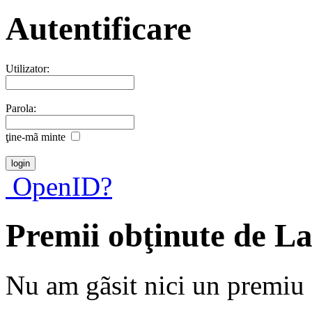
Autentificare
Utilizator:
Parola:
ţine-mã minte
OpenID?
Premii obţinute de L
Nu am gãsit nici un premiu a