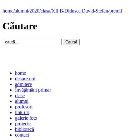
home
/
alumni
/
2020
/
clasa
/
XII B
/
Didusca David-Stefan
/
premii
Cãutare
home
despre noi
admitere
Învăţământ primar
clase
alumni
profesori
link-uri
galerie foto
proiecte
bibliotecă
contact