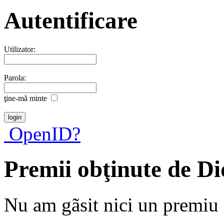
Autentificare
Utilizator:
Parola:
ţine-mã minte
OpenID?
Premii obţinute de D
Nu am gãsit nici un premiu a