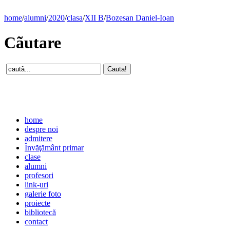
home
/
alumni
/
2020
/
clasa
/
XII B
/
Bozesan Daniel-Ioan
Cãutare
home
despre noi
admitere
Învăţământ primar
clase
alumni
profesori
link-uri
galerie foto
proiecte
bibliotecă
contact