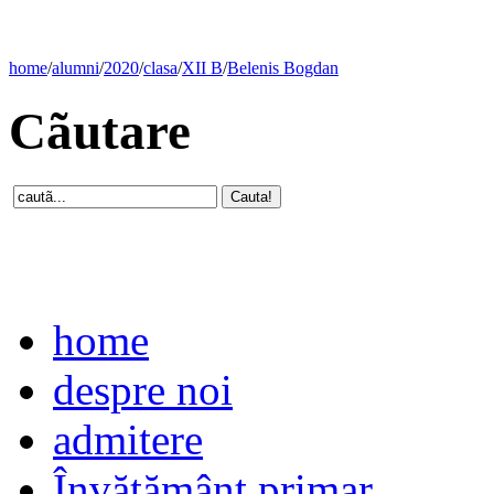
home
/
alumni
/
2020
/
clasa
/
XII B
/
Belenis Bogdan
Cãutare
home
despre noi
admitere
Învăţământ primar