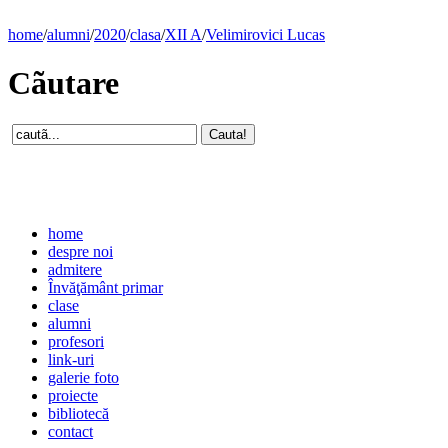
home
/
alumni
/
2020
/
clasa
/
XII A
/
Velimirovici Lucas
Cãutare
home
despre noi
admitere
Învăţământ primar
clase
alumni
profesori
link-uri
galerie foto
proiecte
bibliotecă
contact