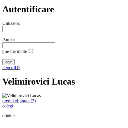
Autentificare
Utilizator:
Parola:
ţine-mã minte
OpenID?
Velimirovici Lucas
premii obţinute (2)
colegi
crinkles