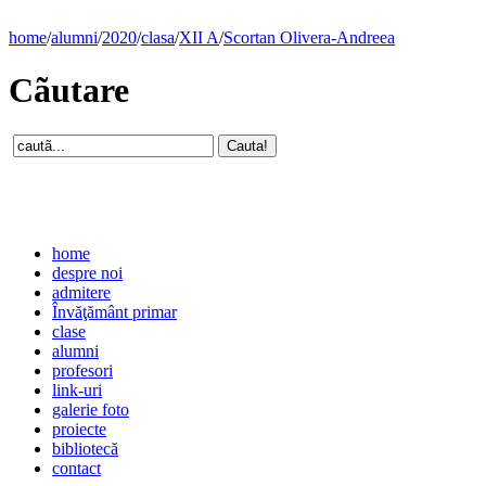
home
/
alumni
/
2020
/
clasa
/
XII A
/
Scortan Olivera-Andreea
Cãutare
home
despre noi
admitere
Învăţământ primar
clase
alumni
profesori
link-uri
galerie foto
proiecte
bibliotecă
contact