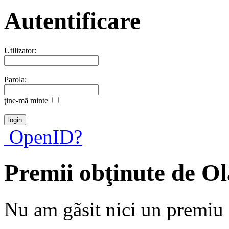
Autentificare
Utilizator:
Parola:
ţine-mã minte
OpenID?
Premii obţinute de O
Nu am gãsit nici un premiu a