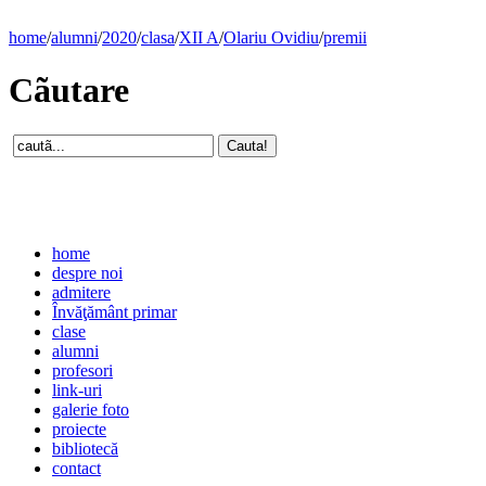
home
/
alumni
/
2020
/
clasa
/
XII A
/
Olariu Ovidiu
/
premii
Cãutare
home
despre noi
admitere
Învăţământ primar
clase
alumni
profesori
link-uri
galerie foto
proiecte
bibliotecă
contact