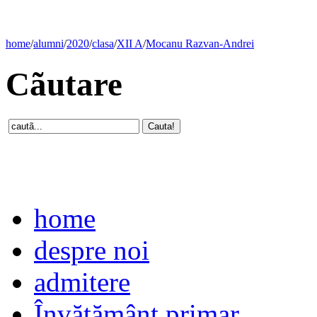
home
/
alumni
/
2020
/
clasa
/
XII A
/
Mocanu Razvan-Andrei
Cãutare
home
despre noi
admitere
Învăţământ primar