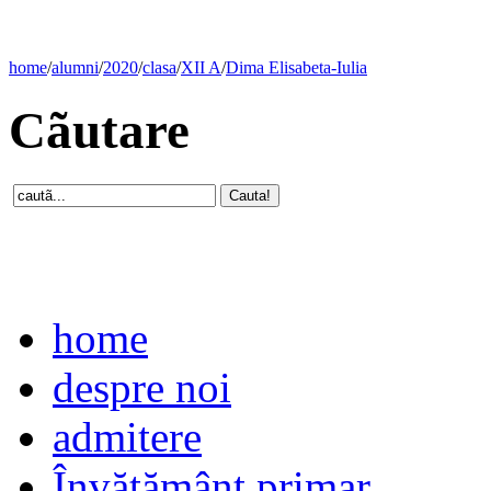
home
/
alumni
/
2020
/
clasa
/
XII A
/
Dima Elisabeta-Iulia
Cãutare
home
despre noi
admitere
Învăţământ primar