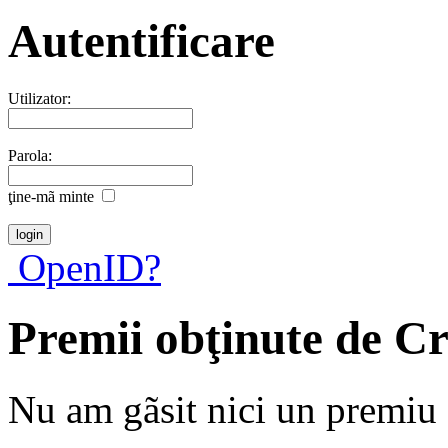
Autentificare
Utilizator:
Parola:
ţine-mã minte
OpenID?
Premii obţinute de C
Nu am gãsit nici un premiu a