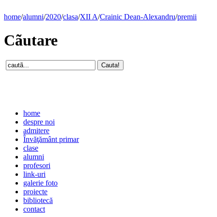
home
/
alumni
/
2020
/
clasa
/
XII A
/
Crainic Dean-Alexandru
/
premii
Cãutare
home
despre noi
admitere
Învăţământ primar
clase
alumni
profesori
link-uri
galerie foto
proiecte
bibliotecă
contact