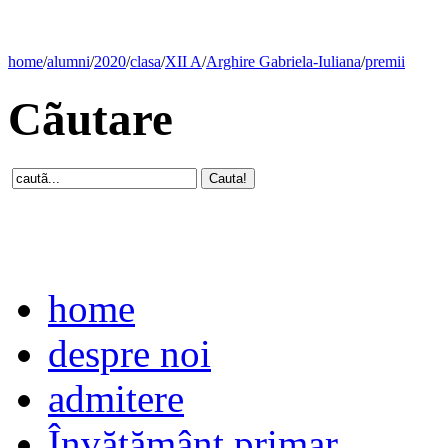
home
/
alumni
/
2020
/
clasa
/
XII A
/
Arghire Gabriela-Iuliana
/
premii
Cãutare
home
despre noi
admitere
Învăţământ primar