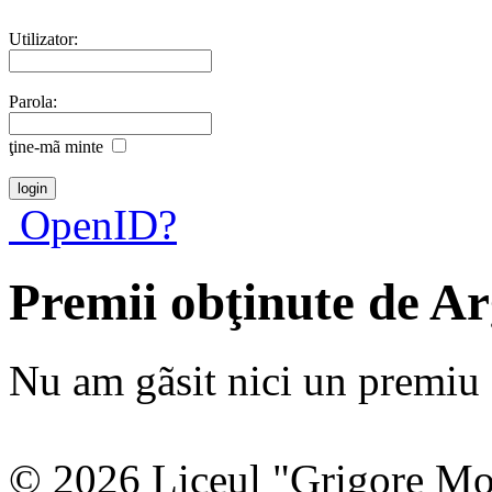
Utilizator:
Parola:
ţine-mã minte
OpenID?
Premii obţinute de Ar
Nu am gãsit nici un premiu a
© 2026 Liceul "Grigore Moi