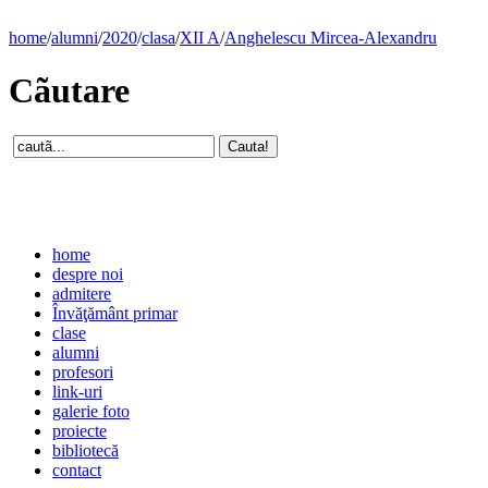
home
/
alumni
/
2020
/
clasa
/
XII A
/
Anghelescu Mircea-Alexandru
Cãutare
home
despre noi
admitere
Învăţământ primar
clase
alumni
profesori
link-uri
galerie foto
proiecte
bibliotecă
contact