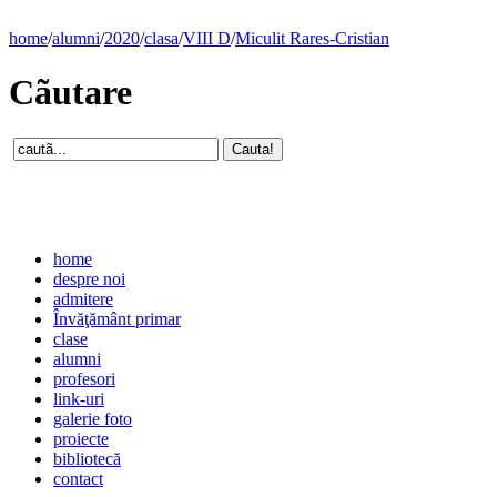
home
/
alumni
/
2020
/
clasa
/
VIII D
/
Miculit Rares-Cristian
Cãutare
home
despre noi
admitere
Învăţământ primar
clase
alumni
profesori
link-uri
galerie foto
proiecte
bibliotecă
contact