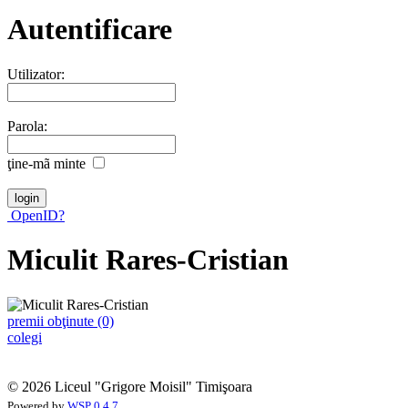
Autentificare
Utilizator:
Parola:
ţine-mã minte
OpenID?
Miculit Rares-Cristian
premii obţinute (0)
colegi
© 2026 Liceul "Grigore Moisil" Timişoara
Powered by
WSP 0.4.7