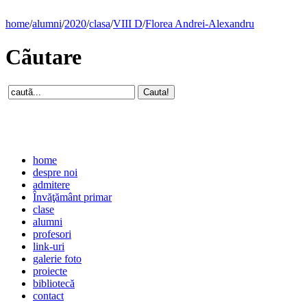
home
/
alumni
/
2020
/
clasa
/
VIII D
/
Florea Andrei-Alexandru
Cãutare
home
despre noi
admitere
Învăţământ primar
clase
alumni
profesori
link-uri
galerie foto
proiecte
bibliotecă
contact