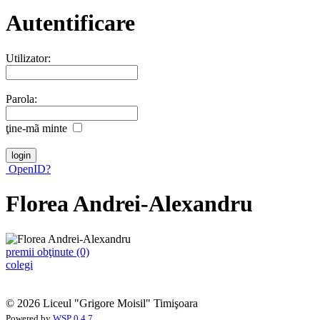
Autentificare
Utilizator:
Parola:
ţine-mã minte
OpenID?
Florea Andrei-Alexandru
premii obţinute (0)
colegi
© 2026 Liceul "Grigore Moisil" Timişoara
Powered by
WSP 0.4.7